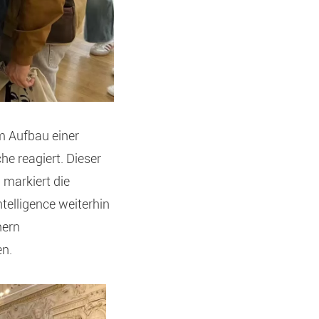
um Aufbau einer
he reagiert. Dieser
 markiert die
telligence weiterhin
nern
en.