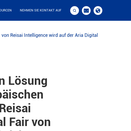



OURCEN
NEHMEN SIE KONTAKT AUF
von Reisai Intelligence wird auf der Aria Digital
en Lösung
opäischen
Reisai
al Fair von