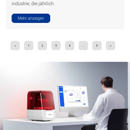
industrie, die jährlich...
Mehr anzeigen
«
1
2
3
4
...
5
»