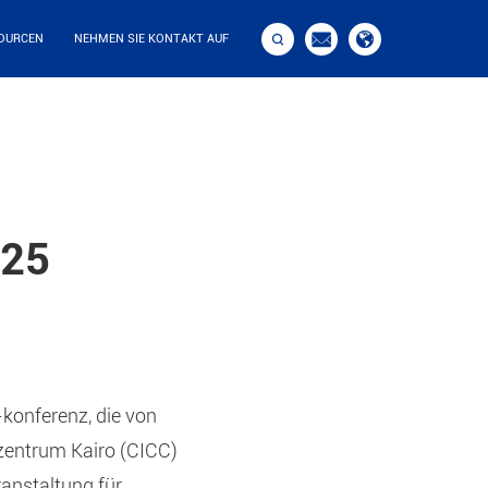



OURCEN
NEHMEN SIE KONTAKT AUF
025
-konferenz, die von
 zentrum Kairo (CICC)
ranstaltung für