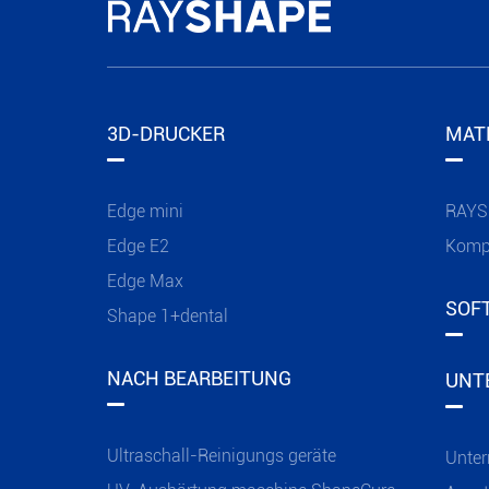
3D-DRUCKER
MAT
Edge mini
RAYS
Edge E2
Kompa
Edge Max
SOF
Shape 1+dental
NACH BEARBEITUNG
UNT
Ultraschall-Reinigungs geräte
Unter