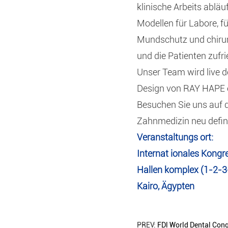
klinische Arbeits abläu
Modellen für Labore, f
Mundschutz und chirurg
und die Patienten zufri
Unser Team wird live d
Design von RAY HAPE e
Besuchen Sie uns auf de
Zahnmedizin neu defin
Veranstaltungs ort:
Internat ionales Kongr
Hallen komplex (1-2-3
Kairo, Ägypten
PREV:
FDl World Dental Con