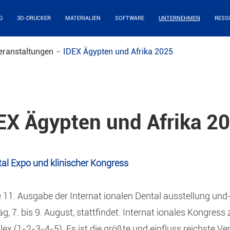
G
3D-DRUCKER
MATERIALIEN
SOFTWARE
UNTERNEHMEN
RESS
eranstaltungen
IDEX Ägypten und Afrika 2025
EX Ägypten und Afrika 2
ntal Expo und klinischer Kongress
e 11. Ausgabe der Internat ionalen Dental ausstellung und
, 7. bis 9. August, stattfindet. Internat ionales Kongress
x (1-2-3-4-5). Es ist die größte und einfluss reichste Ve