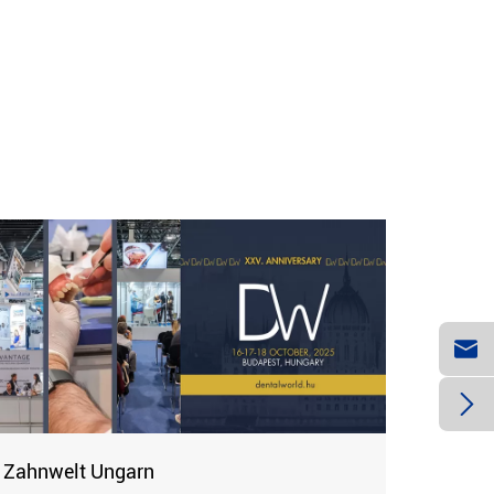


Zahnwelt Ungarn