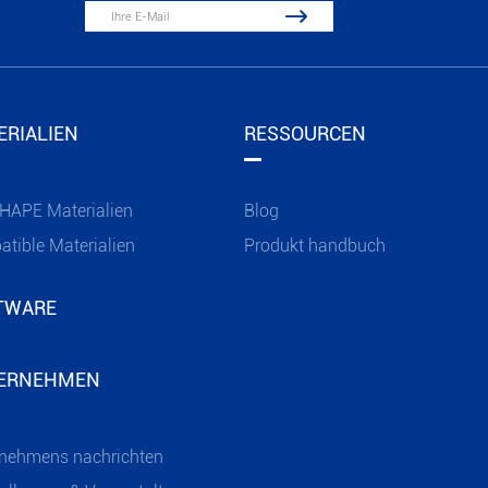

ERIALIEN
RESSOURCEN
HAPE Materialien
Blog
tible Materialien
Produkt handbuch
TWARE
ERNEHMEN
nehmens nachrichten